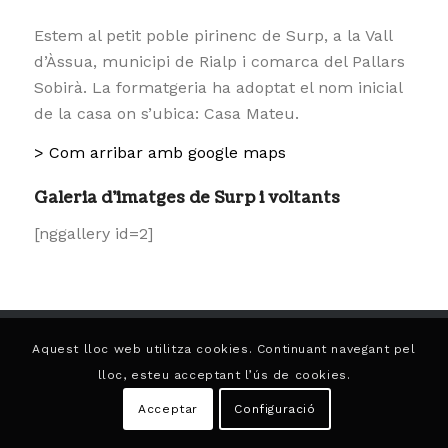
Estem al petit poble pirinenc de Surp, a la Vall
d’Àssua, municipi de Rialp i comarca del Pallars
Sobirà. La formatgeria ha adoptat el nom inicial
de la casa on s’ubica: Casa Mateu.
> Com arribar amb google maps
Galeria d’imatges de Surp i voltants
[nggallery id=2]
Aquest lloc web utilitza cookies. Continuant navegant pel
lloc, esteu acceptant l’ús de cookies.
Acceptar
Configuració